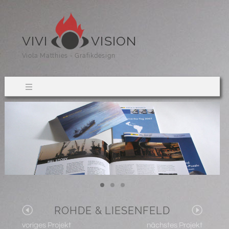
VIVI
VISION
Viola Matthies - Grafikdesign
ROHDE & LIESENFELD
voriges Projekt
nächstes Projekt