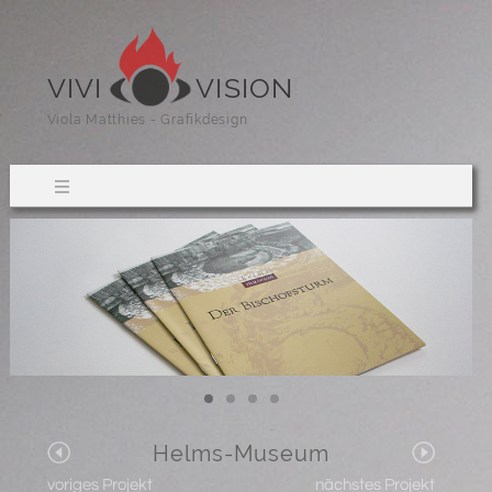
VIVI
VISION
Viola Matthies - Grafikdesign
Helms-Museum
voriges Projekt
nächstes Projekt